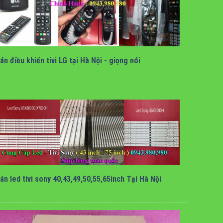
bán điều khiển tivi lg tại hà nội
án điều khiển tivi LG tại Hà Nội - giọng nói
bán led tivi sony chính hãng tại hà nội
án led tivi sony 40,43,49,50,55,65inch Tại Hà Nội