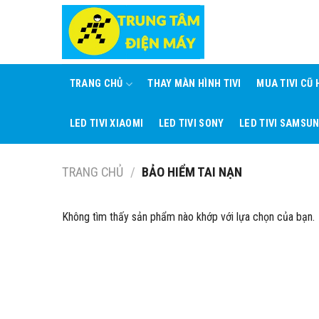
Skip
to
content
TRANG CHỦ
THAY MÀN HÌNH TIVI
MUA TIVI CŨ
LED TIVI XIAOMI
LED TIVI SONY
LED TIVI SAMSU
TRANG CHỦ
/
BẢO HIỂM TAI NẠN
Không tìm thấy sản phẩm nào khớp với lựa chọn của bạn.