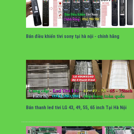
bán điều khiển tivi sony giọng nói
Bán điều khiển tivi sony tại hà nội - chính hãng
bán thanh led tivi LG tại hà nội
Bán thanh led tivi LG 43, 49, 55, 65 inch Tại Hà Nội