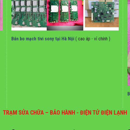
Bán bo mạch tivi sony tại hà nội
Bán bo mạch tivi sony tại Hà Nội
( cao áp - vỉ chính )
B
TRẠM SỬA CHỮA – BẢO HÀNH - ĐIỆN TỬ ĐIỆN LẠNH