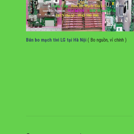
Bán bo mạch tivi lg tại hà nội
Bán bo mạch tivi LG tại Hà Nội
( Bo nguồn, vỉ chính )