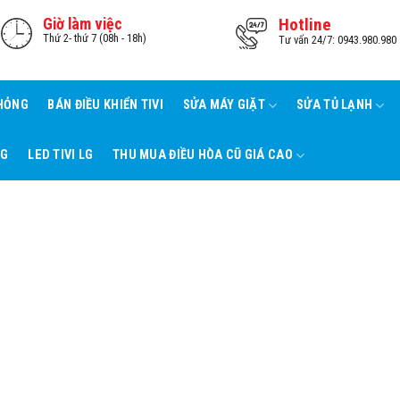
Giờ làm việc
Hotline
Thứ 2- thứ 7 (08h - 18h)
Tư vấn 24/7: 0943.980.980
 HỎNG
BÁN ĐIỀU KHIỂN TIVI
SỬA MÁY GIẶT
SỬA TỦ LẠNH
NG
LED TIVI LG
THU MUA ĐIỀU HÒA CŨ GIÁ CAO