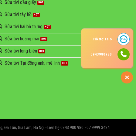
Sửa tivi cầu giấy
Sửa tivi tây hồ
Sửa tivi hai bà trưng
Sửa tivi hoàng mai
Hỗ trợ zalo
Sửa tivi long biên
0943980980
Sửa tivi Tại đông anh, mê linh
, Đa Tốn, Gia Lâm, Hà Nội - Liên hệ 0943.980.980 - 07.9999.3434