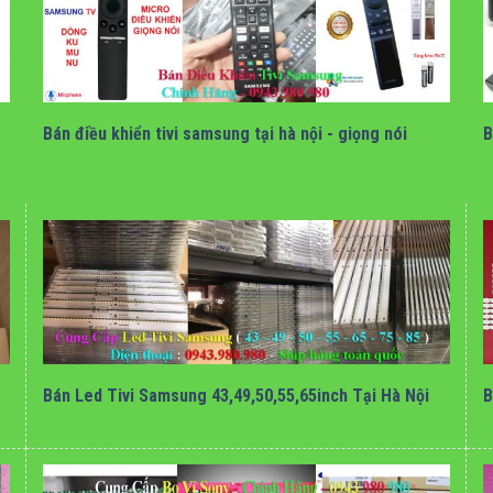
bán điều khiển tivi samsung tại hà nội
Bán điều khiển tivi samsung tại hà nội - giọng nói
B
bán thanh led tivi samsung tại hà nội
Bán Led Tivi Samsung 43,49,50,55,65inch Tại Hà Nội
B