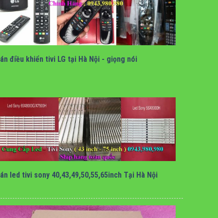
bán điều khiển tivi lg tại hà nội
án điều khiển tivi LG tại Hà Nội - giọng nói
bán led tivi sony chính hãng tại hà nội
án led tivi sony 40,43,49,50,55,65inch Tại Hà Nội