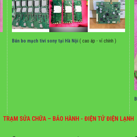
Bán bo mạch tivi sony tại hà nội
Bán bo mạch tivi sony tại Hà Nội
( cao áp - vỉ chính )
B
TRẠM SỬA CHỮA – BẢO HÀNH - ĐIỆN TỬ ĐIỆN LẠNH