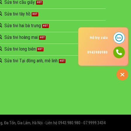
Sửa tivi cầu giấy
Sửa tivi tây hồ
Sửa tivi hai bà trưng
Sửa tivi hoàng mai
Hỗ trợ zalo
Sửa tivi long biên
0943980980
Sửa tivi Tại đông anh, mê linh
, Đa Tốn, Gia Lâm, Hà Nội - Liên hệ 0943.980.980 - 07.9999.3434