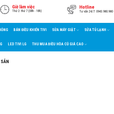
Giờ làm việc
Hotline
Thứ 2- thứ 7 (08h - 18h)
Tư vấn 24/7: 0943.980.980
 HỎNG
BÁN ĐIỀU KHIỂN TIVI
SỬA MÁY GIẶT
SỬA TỦ LẠNH
NG
LED TIVI LG
THU MUA ĐIỀU HÒA CŨ GIÁ CAO
 SẢN