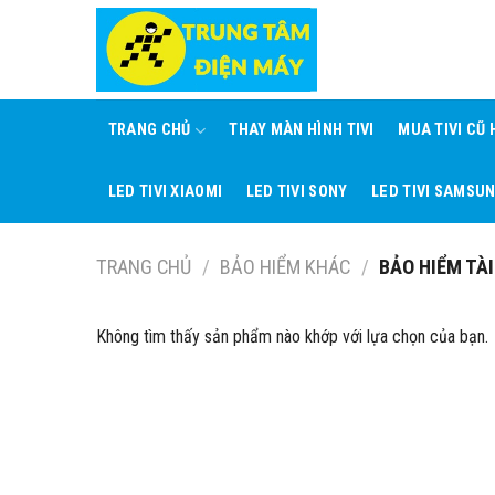
Skip
to
content
TRANG CHỦ
THAY MÀN HÌNH TIVI
MUA TIVI CŨ
LED TIVI XIAOMI
LED TIVI SONY
LED TIVI SAMSU
TRANG CHỦ
/
BẢO HIỂM KHÁC
/
BẢO HIỂM TÀI
Không tìm thấy sản phẩm nào khớp với lựa chọn của bạn.