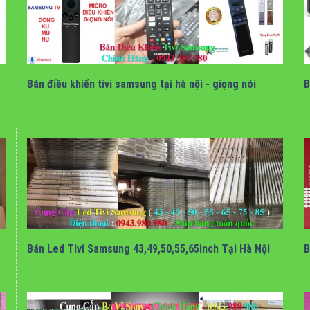
bán điều khiển tivi samsung tại hà nội
Bán điều khiển tivi samsung tại hà nội - giọng nói
B
bán thanh led tivi samsung tại hà nội
Bán Led Tivi Samsung 43,49,50,55,65inch Tại Hà Nội
B