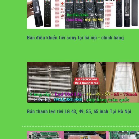
bán điều khiển tivi sony giọng nói
Bán điều khiển tivi sony tại hà nội - chính hãng
bán thanh led tivi LG tại hà nội
Bán thanh led tivi LG 43, 49, 55, 65 inch Tại Hà Nội