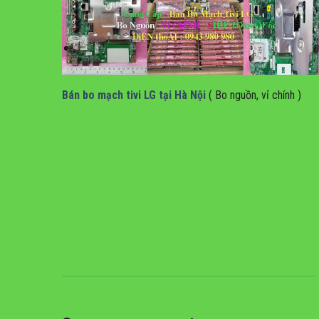
Bán bo mạch tivi lg tại hà nội
Bán bo mạch tivi LG tại Hà Nội
( Bo nguồn, vỉ chính )