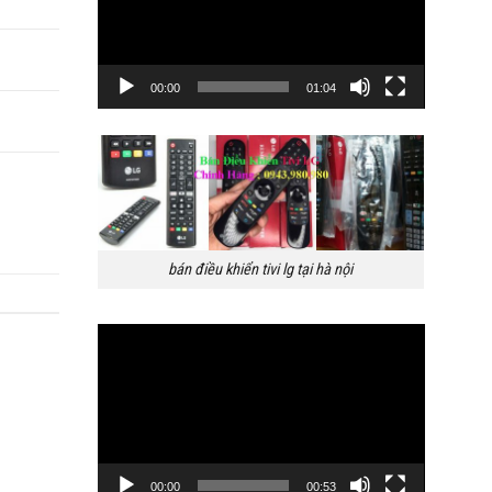
00:00
01:04
bán điều khiển tivi lg tại hà nội
Trình
chơi
Video
00:00
00:53