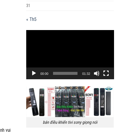
31
« Th5
Trình
chơi
Video
00:00
01:32
bán điều khiển tivi sony giọng nói
nh vui