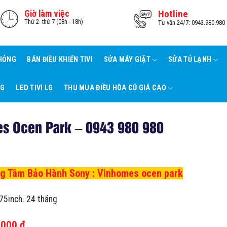
Giờ làm việc
Hotline
Thứ 2- thứ 7 (08h - 18h)
Tư vấn 24/7: 0943.980.980
 HỎNG
BÁN ĐIỀU KHIỂN TIVI
SỬA MÁY GIẶT
SỬA TỦ LẠNH
NG
LED TIVI LG
THU MUA ĐIỀU HÒA CŨ GIÁ CAO
es Ocen Park – 0943 980 980
ng Tâm Bảo Hành Sony
: Vinhomes ocen park
75inch. 24 tháng
.000 đ