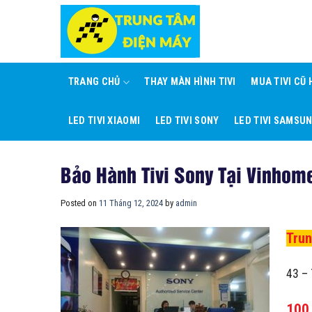
Skip
to
content
TRANG CHỦ
THAY MÀN HÌNH TIVI
MUA TIVI CŨ
LED TIVI XIAOMI
LED TIVI SONY
LED TIVI SAMSU
Bảo Hành Tivi Sony Tại Vinhom
Posted on
11 Tháng 12, 2024
by
admin
Tru
43 – 
100