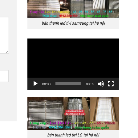
bán thanh led tivi samsung tại hà nội
Trình
chơi
Video
00:00
00:39
bán thanh led tivi LG tại hà nội