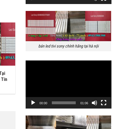
bán led tivi sony chính hãng tại hà nội
Trình
chơi
Tại
Video
 Tín
00:00
01:06