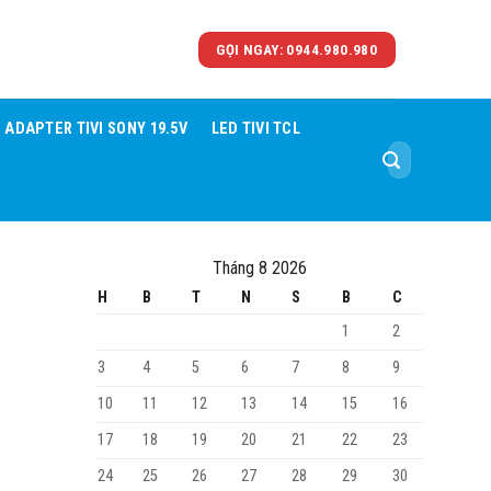
GỌI NGAY: 0944.980.980
ADAPTER TIVI SONY 19.5V
LED TIVI TCL
Tìm
kiếm:
Tháng 8 2026
H
B
T
N
S
B
C
1
2
3
4
5
6
7
8
9
10
11
12
13
14
15
16
17
18
19
20
21
22
23
24
25
26
27
28
29
30