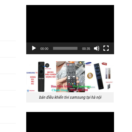
Trình
chơi
Video
00:00
00:35
bán điều khiển tivi samsung tại hà nội
Trình
chơi
Video