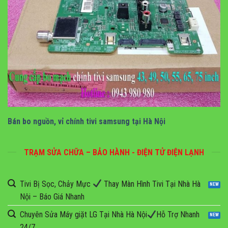
Bán bo mạch tivi samsung tại hà nội
Bán bo nguồn, vỉ chính tivi samsung tại Hà Nội
TRẠM SỬA CHỮA – BẢO HÀNH - ĐIỆN TỬ ĐIỆN LẠNH
Tivi Bị Sọc, Chảy Mực
Thay Màn Hình Tivi Tại Nhà Hà
Nội – Báo Giá Nhanh
Chuyên Sửa Máy giặt LG Tại Nhà Hà Nội
Hỗ Trợ Nhanh
24/7