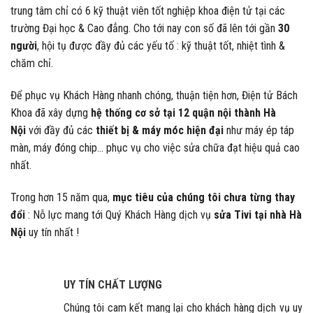
trung tâm chỉ có 6 kỹ thuật viên tốt nghiệp khoa điện tử tại các
trường Đại học & Cao đẳng. Cho tới nay con số đã lên tới gần
30
người
, hội tụ được đầy đủ các yếu tố : kỹ thuật tốt, nhiệt tình &
chăm chỉ.
Để phục vụ Khách Hàng nhanh chóng, thuận tiện hơn, Điện tử Bách
Khoa đã xây dựng
hệ thống cơ sở tại 12 quận nội thành Hà
Nội
với đầy đủ các
thiết bị & máy móc hiện đại
như máy ép táp
màn, máy đóng chip… phục vụ cho việc sửa chữa đạt hiệu quả cao
nhất.
Trong hơn 15 năm qua,
mục tiêu của chúng tôi chưa từng thay
đổi
: Nỗ lực mang tới Quý Khách Hàng dịch vụ
sửa Tivi tại nhà Hà
Nội
uy tín nhất !
UY TÍN CHẤT LƯỢNG
Chúng tôi cam kết mang lại cho khách hàng dịch vụ uy