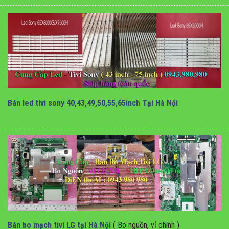
bán led tivi sony chính hãng tại hà nội
Bán led tivi sony 40,43,49,50,55,65inch Tại Hà Nội
Bán bo mạch tivi lg tại hà nội
Bán bo mạch tivi LG tại Hà Nội
( Bo nguồn, vỉ chính )